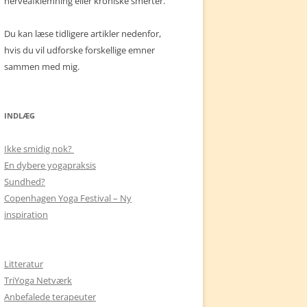
nerveafklemning eller kroniske smerter.
Du kan læse tidligere artikler nedenfor,
hvis du vil udforske forskellige emner
sammen med mig.
INDLÆG
Ikke smidig nok?
En dybere yogapraksis
Sundhed?
Copenhagen Yoga Festival – Ny
inspiration
Litteratur
TriYoga Netværk
Anbefalede terapeuter