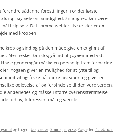
t forandre sådanne forestillinger. For det første
) aldrig i sig selv om smidighed. Smidighed kan være
t mål i sig selv. Det samme gælder styrke, der er en
rbejde med kroppen.
ene krop og sind og på den måde give en et glimt af
nuet. Mennesker kan dog gå ind til yogaen med vidt
ser. Nogle gennemgår måske en personlig transformering
er. Yogaen giver en mulighed for at lytte til og
mhed vil også ske på andre niveauer, og giver en
nselige oplevelse af og forbindelse til den ydre verden,
ndle anderledes og måske i større overensstemmelse
de behov, interesser, mål og værdier.
rgsmål
og tagget
begynder
,
Smidig
,
styrke
,
Yoga
den
4. februar