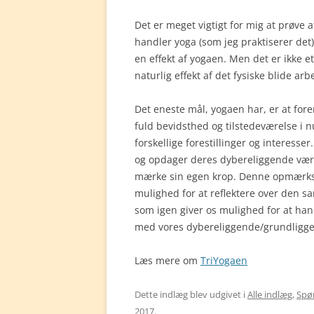
Det er meget vigtigt for mig at prøve a
handler yoga (som jeg praktiserer det
en effekt af yogaen. Men det er ikke e
naturlig effekt af det fysiske blide a
Det eneste mål, yogaen har, er at for
fuld bevidsthed og tilstedeværelse i 
forskellige forestillinger og interes
og opdager deres dybereliggende værdi
mærke sin egen krop. Denne opmærkso
mulighed for at reflektere over den sa
som igen giver os mulighed for at ha
med vores dybereliggende/grundliggen
Læs mere om
TriYogaen
Dette indlæg blev udgivet i
Alle indlæg
,
Spø
2017
.